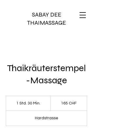
SABAY DEE
THAIMASSAGE
Thaikräuterstempel
-Massage
165
Schweizer
1 Std. 30 Min.
1
165 CHF
Franken
S
t
Hardstrasse
d
3